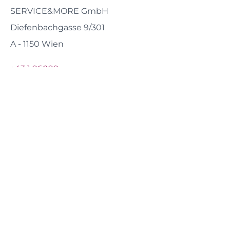
SERVICE&MORE GmbH
Diefenbachgasse 9/301
A - 1150 Wien
+43 1 96099
office@serviceandmore.at
Anfahrt
Öffnungszeiten
Montag - Donnerstag:
08:00 - 17:00 Uhr
Freitag:
08:00 - 14:00 Uhr