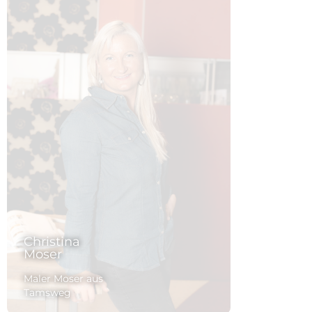
Christina
Moser
Maler Moser aus
Tamsweg